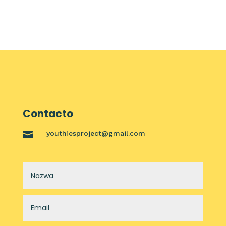
Contacto

youthiesproject@gmail.com